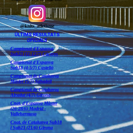
@knlts_atletisme
ÚLTIMS RESULTATS
OFICIALS
Campionat d'Espanya
Sub23 (11-12/7) Càceres
Campionat d'Espanya
Sub18 (4-5/7) Castelló
Campionat de Catalunya
Màster (5/7) Sabadell
Campionat de Catalunya
Absolut (4/7) Girona
Cnat. d'Espanya Màster
(26-28/6) Madrid -
Vallehermoso
Cnat. de Catalunya Sub18
i Sub23 (21/6) Girona