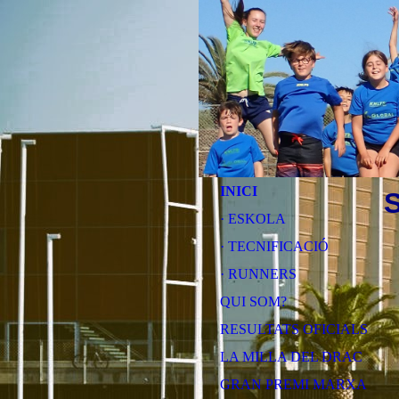
INICI
S
· ESKOLA
· TECNIFICACIÓ
· RUNNERS
QUI SOM?
RESULTATS OFICIALS
LA MILLA DEL DRAC
GRAN PREMI MARXA