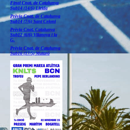
Final Cnat. de Catalunya
Sub14 (14/6) Lleida
Prèvia Cnat. de Catalunya
Sub14 (7/6) Sant Celoni
Prèvia Cnat. Catalunya
Sub12 (6/6) Vilanova i la
G.
Prèvia Cnat. de Catalunya
Sub16 (17/5) Mataró