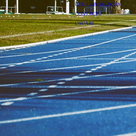
COL·LABORADORS
CONTACTE
USUARI